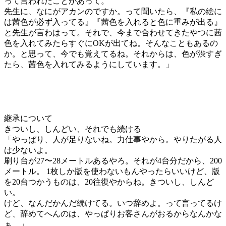
って言われたことがあって。
先生に、なにがアカンのですか。って聞いたら、『私の絵に
は茜色が必ず入ってる』『茜色を入れると色に重みが出る』
と先生が言わはって。それで、今まで合わせてきたやつに茜
色を入れてみたらすぐにOKが出てね。そんなこともあるの
か。と思って、今でも覚えてるね。それからは、色が渋すぎ
たら、茜色を入れてみるようにしています。」
継承について
きついし、しんどい、それでも続ける
「やっぱり、人が足りないね。力仕事やから。やりたがる人
は少ないよ。
刷り台が27〜28メートルあるやろ。それが4台分だから、200
メートル。 1枚しか版を使わないもんやったらいいけど、版
を20台つかうものは、20往復やからね。きついし、しんど
い。
けど、なんだかんだ続けてる。いつ辞めよ。って言ってるけ
ど、辞めてへんのは、やっぱりお客さんがおるからなんかな
ぁ。」