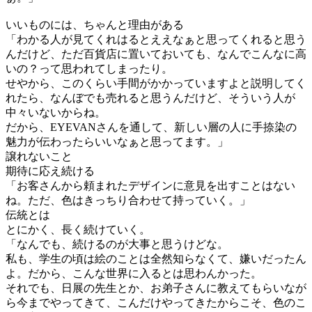
いいものには、ちゃんと理由がある
「わかる人が見てくれはるとええなぁと思ってくれると思う
んだけど、ただ百貨店に置いておいても、なんでこんなに高
いの？って思われてしまったり。
せやから、このくらい手間がかかっていますよと説明してく
れたら、なんぼでも売れると思うんだけど、そういう人が
中々いないからね。
だから、EYEVANさんを通して、新しい層の人に手捺染の
魅力が伝わったらいいなぁと思ってます。」
譲れないこと
期待に応え続ける
「お客さんから頼まれたデザインに意見を出すことはない
ね。ただ、色はきっちり合わせて持っていく。」
伝統とは
とにかく、長く続けていく。
「なんでも、続けるのが大事と思うけどな。
私も、学生の頃は絵のことは全然知らなくて、嫌いだったん
よ。だから、こんな世界に入るとは思わんかった。
それでも、日展の先生とか、お弟子さんに教えてもらいなが
ら今までやってきて、こんだけやってきたからこそ、色のこ