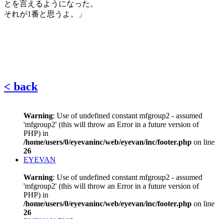
とを言えるようになった。
それが1番と思うよ。」
< back
Warning
: Use of undefined constant mfgroup2 - assumed
'mfgroup2' (this will throw an Error in a future version of
PHP) in
/home/users/0/eyevaninc/web/eyevan/inc/footer.php
on line
26
EYEVAN
Warning
: Use of undefined constant mfgroup2 - assumed
'mfgroup2' (this will throw an Error in a future version of
PHP) in
/home/users/0/eyevaninc/web/eyevan/inc/footer.php
on line
26