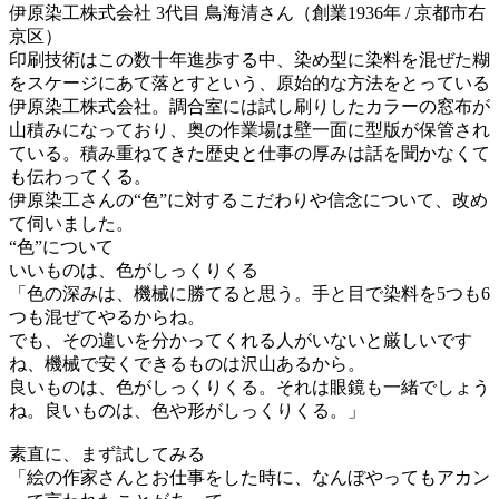
伊原染工株式会社 3代目 鳥海清さん（創業1936年 / 京都市右
京区）
印刷技術はこの数十年進歩する中、染め型に染料を混ぜた糊
をスケージにあて落とすという、原始的な方法をとっている
伊原染工株式会社。調合室には試し刷りしたカラーの窓布が
山積みになっており、奥の作業場は壁一面に型版が保管され
ている。積み重ねてきた歴史と仕事の厚みは話を聞かなくて
も伝わってくる。
伊原染工さんの“色”に対するこだわりや信念について、改め
て伺いました。
“色”について
いいものは、色がしっくりくる
「色の深みは、機械に勝てると思う。手と目で染料を5つも6
つも混ぜてやるからね。
でも、その違いを分かってくれる人がいないと厳しいです
ね、機械で安くできるものは沢山あるから。
良いものは、色がしっくりくる。それは眼鏡も一緒でしょう
ね。良いものは、色や形がしっくりくる。」
素直に、まず試してみる
「絵の作家さんとお仕事をした時に、なんぼやってもアカン