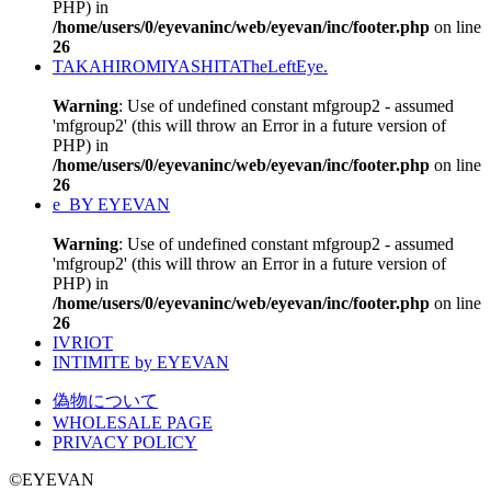
PHP) in
/home/users/0/eyevaninc/web/eyevan/inc/footer.php
on line
26
TAKAHIROMIYASHITATheLeftEye.
Warning
: Use of undefined constant mfgroup2 - assumed
'mfgroup2' (this will throw an Error in a future version of
PHP) in
/home/users/0/eyevaninc/web/eyevan/inc/footer.php
on line
26
e_BY EYEVAN
Warning
: Use of undefined constant mfgroup2 - assumed
'mfgroup2' (this will throw an Error in a future version of
PHP) in
/home/users/0/eyevaninc/web/eyevan/inc/footer.php
on line
26
IVRIOT
INTIMITE by EYEVAN
偽物について
WHOLESALE PAGE
PRIVACY POLICY
©EYEVAN