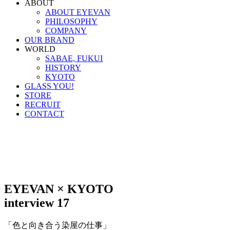
ABOUT
ABOUT EYEVAN
PHILOSOPHY
COMPANY
OUR BRAND
WORLD
SABAE, FUKUI
HISTORY
KYOTO
GLASS YOU!
STORE
RECRUIT
CONTACT
EYEVAN × KYOTO
interview 17
「色と向き合う染屋の仕事」